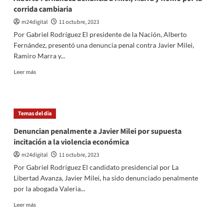
corrida cambiaria
m24digital
11 octubre, 2023
Por Gabriel Rodríguez El presidente de la Nación, Alberto
Fernández, presentó una denuncia penal contra Javier Milei,
Ramiro Marra y...
Leer
Leer más
más
sobre
Alberto
Fernández
Temas del dia
denuncia
a
Denuncian penalmente a Javier Milei por supuesta
Milei,
incitación a la violencia económica
Marra
y
m24digital
11 octubre, 2023
Romo
Por Gabriel Rodriguez El candidato presidencial por La
por
Libertad Avanza, Javier Milei, ha sido denunciado penalmente
la
por la abogada Valeria...
corrida
cambiaria
Leer
Leer más
más