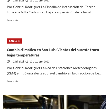
m24digital
11 octubre, 2023
controversia
Por Gabriel Rodriguez La Fiscalía de Instrucción del Tercer
legal
Turno de Villa Carlos Paz, bajo la supervisión de la fiscal...
Leer
Leer más
más
sobre
Fiscalía
inicia
San Luis
investigación
judicial
Cambio climático en San Luis: Vientos del sureste traen
tras
bajas temperaturas
incendios
en
m24digital
10 octubre, 2023
Córdoba
Por Gabriel Rodriguez La Red de Estaciones Meteorológicas
(REM) emitió una alerta sobre el cambio en la dirección de los...
Leer
Leer más
más
sobre
Cambio
climático
en
San