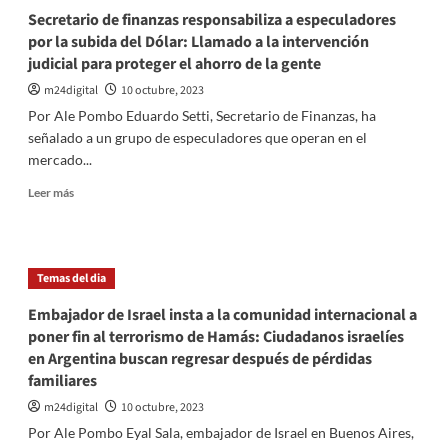
Prepara
Secretario de finanzas responsabiliza a especuladores
para
por la subida del Dólar: Llamado a la intervención
una
judicial para proteger el ahorro de la gente
fiesta
de
m24digital
10 octubre, 2023
la
Por Ale Pombo Eduardo Setti, Secretario de Finanzas, ha
cerveza
señalado a un grupo de especuladores que operan en el
llena
mercado...
de
sabor
Leer
Leer más
local
más
y
sobre
música
Secretario
en
de
vivo
Temas del dia
finanzas
responsabiliza
Embajador de Israel insta a la comunidad internacional a
a
poner fin al terrorismo de Hamás: Ciudadanos israelíes
especuladores
en Argentina buscan regresar después de pérdidas
por
familiares
la
subida
m24digital
10 octubre, 2023
del
Por Ale Pombo Eyal Sala, embajador de Israel en Buenos Aires,
Dólar: