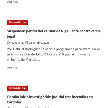
Leer
Leer más
más
sobre
Supermercados
aseguran
Temas del dia
abastecimiento
normal
Suspenden pericia del celular de Rigau ante controversia
y
legal
estabilidad
de
m24digital
11 octubre, 2023
precios
Por Gabriel Rodriguez La pericia programada para examinar el
pese
teléfono celular de Julio "Chocolate" Rigau, el influyente
a
dirigente del Partido...
crisis
cambiaria
Leer
Leer más
más
sobre
Suspenden
pericia
Temas del dia
del
celular
Fiscalía inicia investigación judicial tras incendios en
de
Córdoba
Rigau
ante