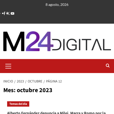
Saltar
8 agosto, 2026
al
contenido
Menú
primario
INICIO
2023
OCTUBRE
PÁGINA 12
Mes:
octubre 2023
Temas del dia
Alberto Fernández denuncia a Milei, Marra y Romo por la