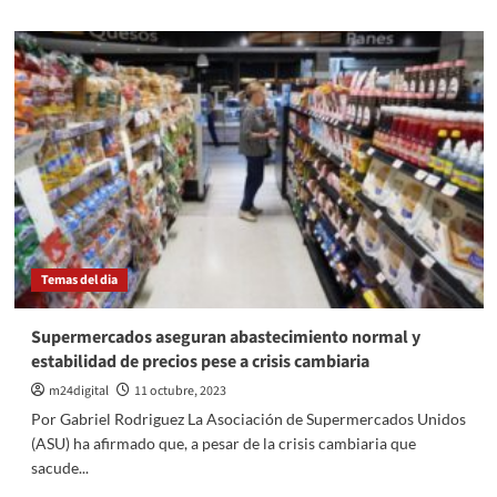
sobre
Denuncian
penalmente
a
Javier
Milei
por
supuesta
incitación
a
la
violencia
económica
Temas del dia
Supermercados aseguran abastecimiento normal y
estabilidad de precios pese a crisis cambiaria
m24digital
11 octubre, 2023
Por Gabriel Rodriguez La Asociación de Supermercados Unidos
(ASU) ha afirmado que, a pesar de la crisis cambiaria que
sacude...