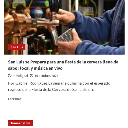
Luis:
Vientos
del
sureste
traen
bajas
temperaturas
San Luis
San Luis se Prepara para una fiesta de la cerveza llena de
sabor local y música en vivo
m24digital
10 octubre, 2023
Por Gabriel Rodriguez La semana culmina con el esperado
regreso de la Fiesta de la Cerveza de San Luis, un...
Leer
Leer más
más
sobre
San
Luis
Temas del dia
se