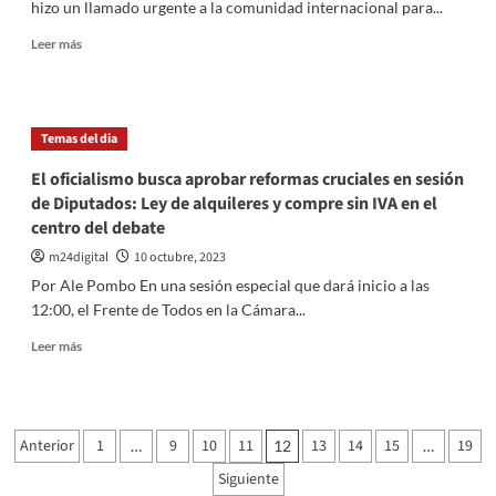
hizo un llamado urgente a la comunidad internacional para...
Llamado
a
Leer
Leer más
la
más
intervención
sobre
judicial
Embajador
para
de
proteger
Temas del dia
Israel
el
insta
El oficialismo busca aprobar reformas cruciales en sesión
ahorro
a
de
de Diputados: Ley de alquileres y compre sin IVA en el
la
la
centro del debate
comunidad
gente
internacional
m24digital
10 octubre, 2023
a
Por Ale Pombo En una sesión especial que dará inicio a las
poner
12:00, el Frente de Todos en la Cámara...
fin
al
Leer
Leer más
terrorismo
más
de
sobre
Hamás:
El
Ciudadanos
oficialismo
Paginación
israelíes
Anterior
1
9
10
11
13
14
15
19
…
12
…
busca
en
de
aprobar
Siguiente
Argentina
reformas