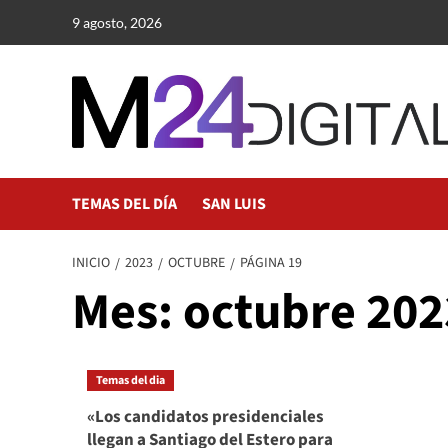
Saltar
9 agosto, 2026
al
contenido
TEMAS DEL DÍA
SAN LUIS
INICIO
2023
OCTUBRE
PÁGINA 19
Mes:
octubre 202
Temas del dia
«Los candidatos presidenciales
llegan a Santiago del Estero para