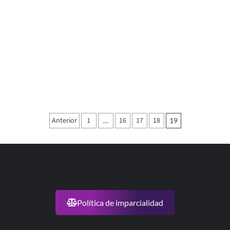
Paginación
Anterior
1
16
17
18
…
19
de
entradas
Política de imparcialidad