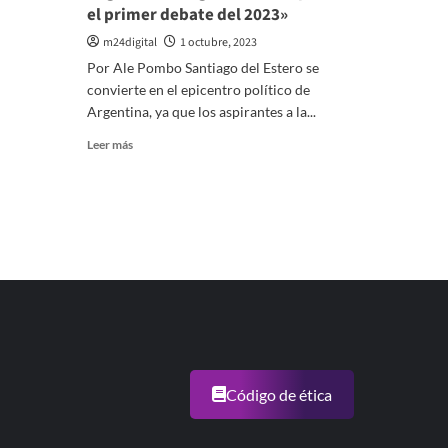
el primer debate del 2023»
m24digital
1 octubre, 2023
Por Ale Pombo Santiago del Estero se
convierte en el epicentro político de
Argentina, ya que los aspirantes a la...
Leer
Leer más
más
sobre
«Los
candidatos
presidenciales
llegan
a
Santiago
del
Estero
para
el
primer
Código de ética
debate
del
2023»