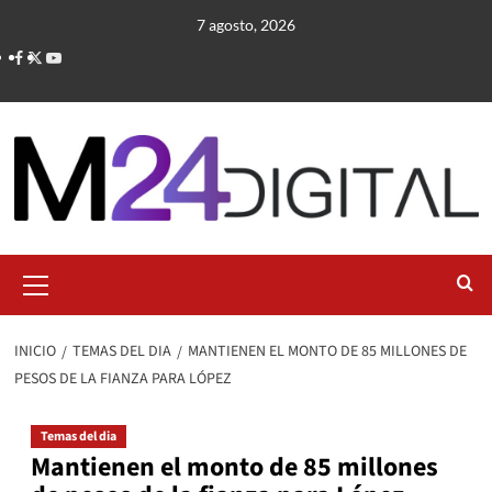
Saltar
7 agosto, 2026
al
contenido
Menú
primario
INICIO
TEMAS DEL DIA
MANTIENEN EL MONTO DE 85 MILLONES DE
PESOS DE LA FIANZA PARA LÓPEZ
Temas del dia
Mantienen el monto de 85 millones