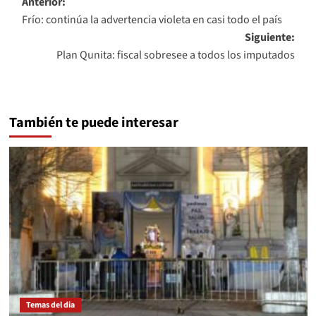
Navegación
Anterior:
Frío: continúa la advertencia violeta en casi todo el país
de
Siguiente:
entradas
Plan Qunita: fiscal sobresee a todos los imputados
También te puede interesar
Temas del dia