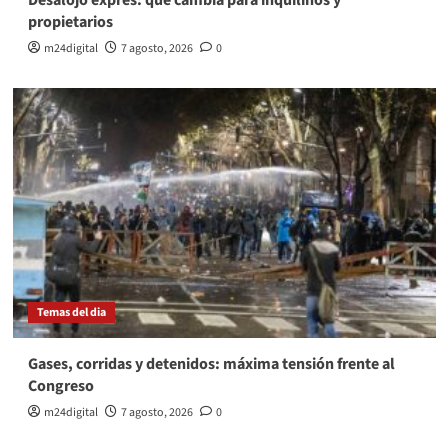
Desalojo exprés: qué cambia para inquilinos y
propietarios
m24digital
7 agosto, 2026
0
Temas del dia
Gases, corridas y detenidos: máxima tensión frente al
Congreso
m24digital
7 agosto, 2026
0