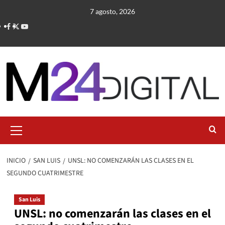
Saltar
7 agosto, 2026
al
contenido
Menú
primario
INICIO
SAN LUIS
UNSL: NO COMENZARÁN LAS CLASES EN EL
SEGUNDO CUATRIMESTRE
San Luis
UNSL: no comenzarán las clases en el