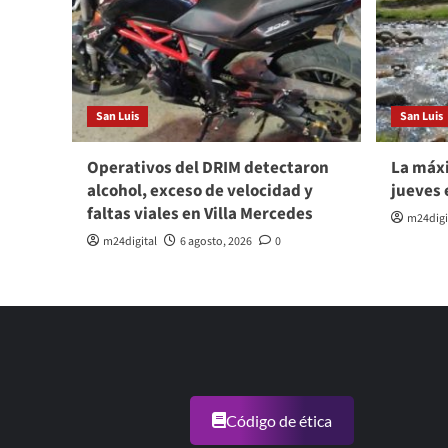
San Luis
San Luis
Operativos del DRIM detectaron
La máxi
alcohol, exceso de velocidad y
jueves 
faltas viales en Villa Mercedes
m24digi
m24digital
6 agosto, 2026
0
Código de ética