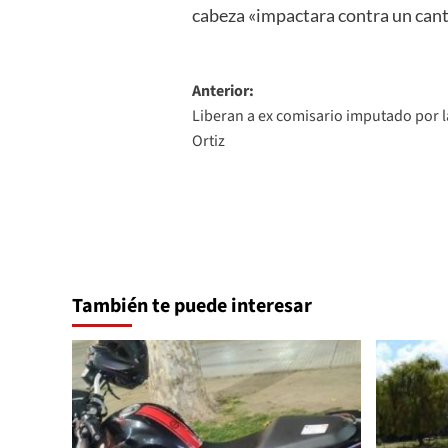
cabeza «impactara contra un cant
Navegación
Anterior:
Liberan a ex comisario imputado por l
de
Ortiz
entradas
También te puede interesar