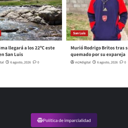
San Luis
ma llegará a los 22ºC este
Murió Rodrigo Britos tras s
en San Luis
quemado por su expareja
tal
6 agosto, 2026
0
m24digital
6 agosto, 2026
0
Política de imparcialidad