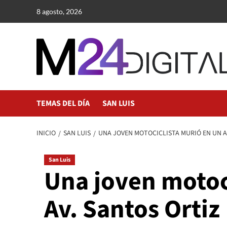
Saltar
8 agosto, 2026
al
contenido
TEMAS DEL DÍA
SAN LUIS
INICIO
SAN LUIS
UNA JOVEN MOTOCICLISTA MURIÓ EN UN A
San Luis
Una joven motoci
Av. Santos Ortiz