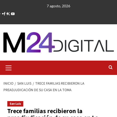
Saltar
7 agosto, 2026
al
contenido
Menú
primario
INICIO
SAN LUIS
TRECE FAMILIAS RECIBIERON LA
PREADJUDICACIÓN DE SU CASA EN LA TOMA
San Luis
Trece familias recibieron la