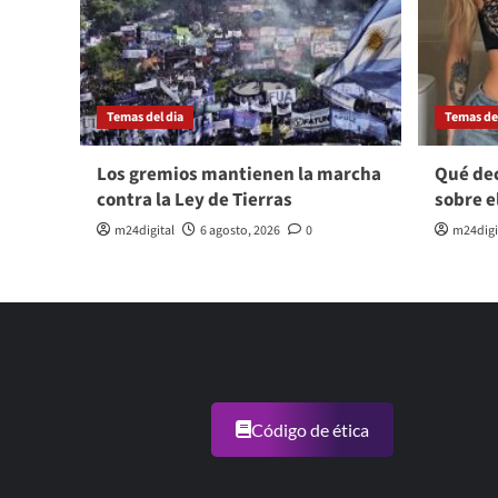
Temas del dia
Temas del
Los gremios mantienen la marcha
Qué dec
contra la Ley de Tierras
sobre e
m24digital
6 agosto, 2026
0
m24digi
Código de ética