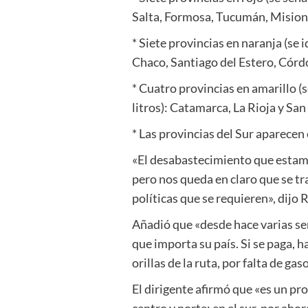
Salta, Formosa, Tucumán, Misione
* Siete provincias en naranja (se 
Chaco, Santiago del Estero, Cór
* Cuatro provincias en amarillo (se
litros): Catamarca, La Rioja y San
* Las provincias del Sur aparecen
«El desabastecimiento que estamo
pero nos queda en claro que se tra
políticas que se requieren», dij
Añadió que «desde hace varias se
que importa su país. Si se paga,
orillas de la ruta, por falta de gaso
El dirigente afirmó que «es un pro
centro y norte; en el sur, por ah