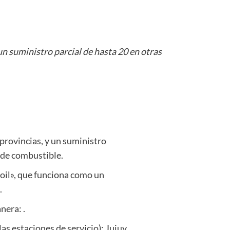
un suministro parcial de hasta 20 en otras
 provincias, y un suministro
a de combustible.
 oil», que funciona como un
.
nera: .
las estaciones de servicio): Jujuy,