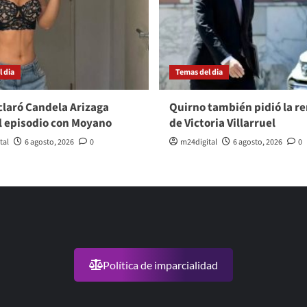
 dia
Temas del dia
laró Candela Arizaga
Quirno también pidió la r
l episodio con Moyano
de Victoria Villarruel
tal
6 agosto, 2026
0
m24digital
6 agosto, 2026
0
Política de imparcialidad