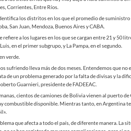
s, Corrientes, Entre Ríos.
identifica los distritos en los que el promedio de suministro 
doba, San Juan, Mendoza, Buenos Aires y CABA.
 refiere a los lugares en los que se cargan entre 21 y 50 lit
 Luis, en el primer subgrupo, y La Pampa, en el segundo.
 en verde.
s sufriendo lleva más de dos meses. Entendemos que no es
ta de un problema generado por la falta de divisas y la difi
o Roberto Guarnieri, presidente de FADEEAC.
manas, cientos de camiones de Bolivia vienen al puerto d
 hay combustible disponible. Mientras tanto, en Argentina
il».
blema que afecta a todo el país, de diferente manera. La sit
ora, no se han registrado mayores complicaciones, pero si n