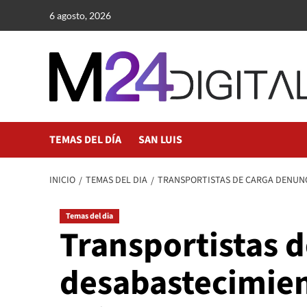
Saltar
6 agosto, 2026
al
contenido
TEMAS DEL DÍA
SAN LUIS
INICIO
TEMAS DEL DIA
TRANSPORTISTAS DE CARGA DENUNCI
Temas del dia
Transportistas 
desabastecimient