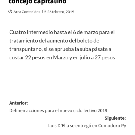
concejo capitalino
Area Contenidos
26 febrero, 2019
Cuatro intermedio hasta el 6 de marzo para el
tratamiento del aumento del boleto de
transpuntano, si se aprueba la suba pásate a
costar 22 pesos en Marzo y en julio a 27 pesos
Navegación
Anterior:
Definen acciones para el nuevo ciclo lectivo 2019
de
Siguiente:
entradas
Luis D’Elia se entregó en Comodoro Py