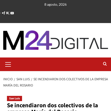
Saltar
8 agosto, 2026
al
contenido
Menú
primario
INICIO
SAN LUIS
SE INCENDIARON DOS COLECTIVOS DE LA EMPRESA
MARÍA DEL ROSARIO
San Luis
Se incendiaron dos colectivos de la