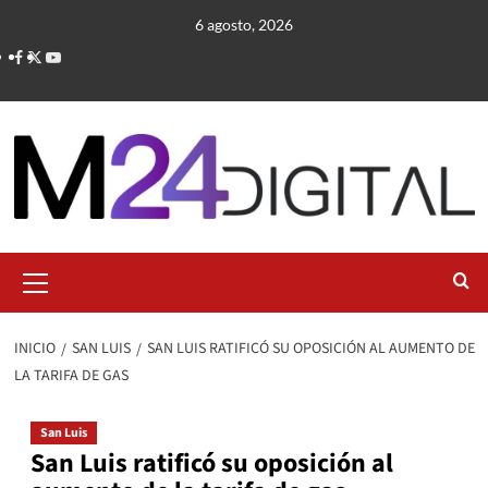
Saltar
6 agosto, 2026
al
contenido
Menú
primario
INICIO
SAN LUIS
SAN LUIS RATIFICÓ SU OPOSICIÓN AL AUMENTO DE
LA TARIFA DE GAS
San Luis
San Luis ratificó su oposición al