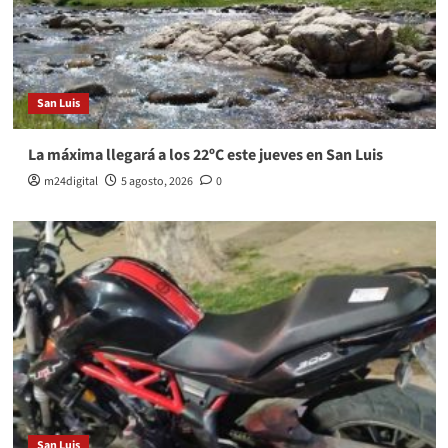
San Luis
La máxima llegará a los 22ºC este jueves en San Luis
m24digital
5 agosto, 2026
0
San Luis