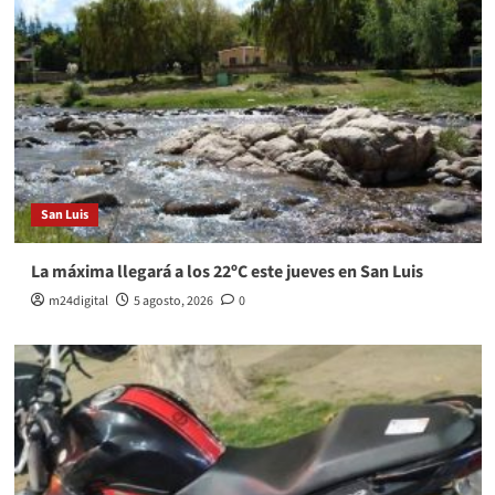
San Luis
La máxima llegará a los 22ºC este jueves en San Luis
m24digital
5 agosto, 2026
0