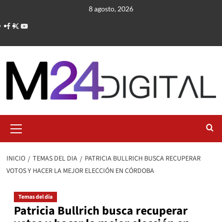
Saltar
8 agosto, 2026
al
contenido
Menú
primario
INICIO
TEMAS DEL DIA
PATRICIA BULLRICH BUSCA RECUPERAR
VOTOS Y HACER LA MEJOR ELECCIÓN EN CÓRDOBA
Temas del dia
Patricia Bullrich busca recuperar