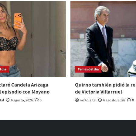
 dia
Temas del dia
laró Candela Arizaga
Quirno también pidió la r
l episodio con Moyano
de Victoria Villarruel
tal
6 agosto, 2026
0
m24digital
6 agosto, 2026
0