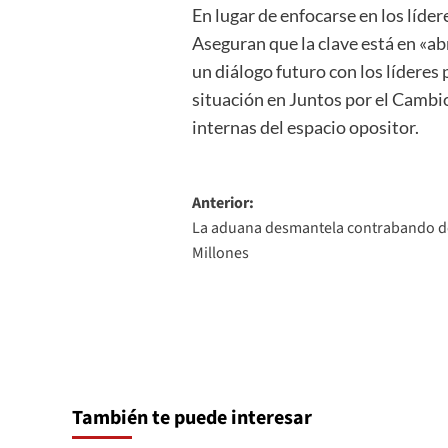
En lugar de enfocarse en los líder
Aseguran que la clave está en «abr
un diálogo futuro con los líderes
situación en Juntos por el Cambi
internas del espacio opositor.
Navegación
Anterior:
La aduana desmantela contrabando de
de
Millones
entradas
También te puede interesar