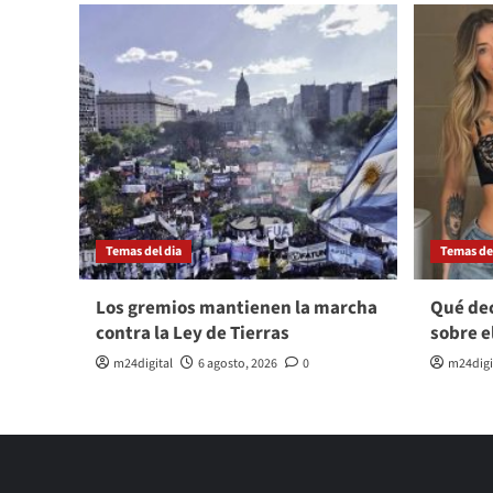
Temas del dia
Temas del
Los gremios mantienen la marcha
Qué dec
contra la Ley de Tierras
sobre e
m24digital
6 agosto, 2026
0
m24digi