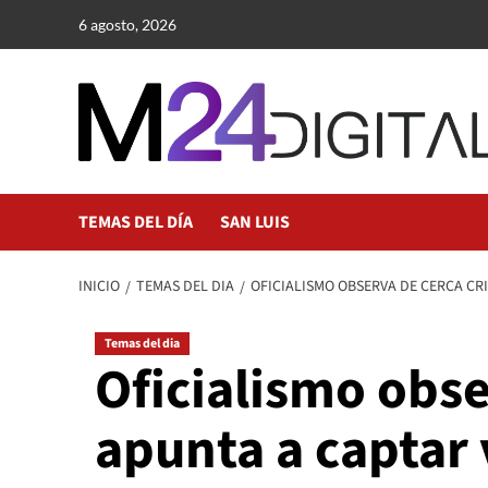
Saltar
6 agosto, 2026
al
contenido
TEMAS DEL DÍA
SAN LUIS
INICIO
TEMAS DEL DIA
OFICIALISMO OBSERVA DE CERCA CRI
Temas del dia
Oficialismo obse
apunta a captar 