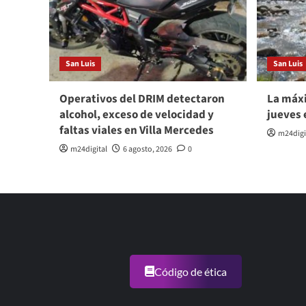
San Luis
San Luis
Operativos del DRIM detectaron
La máxi
alcohol, exceso de velocidad y
jueves 
faltas viales en Villa Mercedes
m24digi
m24digital
6 agosto, 2026
0
Código de ética