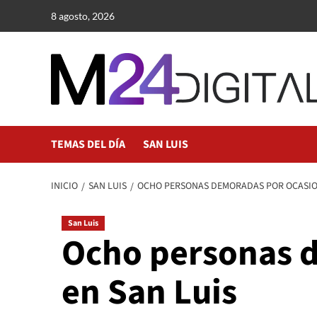
Saltar
8 agosto, 2026
al
contenido
TEMAS DEL DÍA
SAN LUIS
INICIO
SAN LUIS
OCHO PERSONAS DEMORADAS POR OCASION
San Luis
Ocho personas d
en San Luis