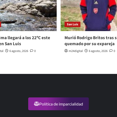
San Luis
ma llegará a los 22ºC este
Murió Rodrigo Britos tras s
en San Luis
quemado por su expareja
tal
6 agosto, 2026
0
m24digital
6 agosto, 2026
0
Política de imparcialidad