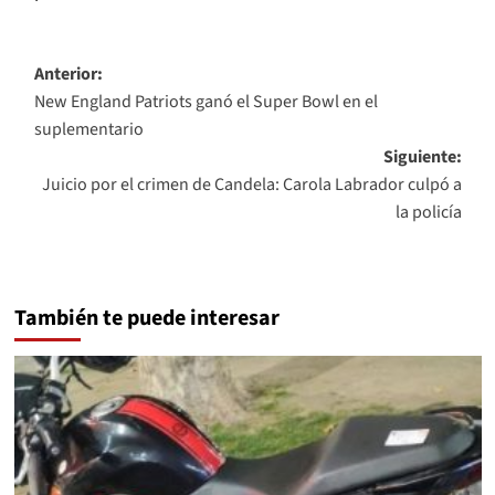
Navegación
Anterior:
New England Patriots ganó el Super Bowl en el
de
suplementario
entradas
Siguiente:
Juicio por el crimen de Candela: Carola Labrador culpó a
la policía
También te puede interesar