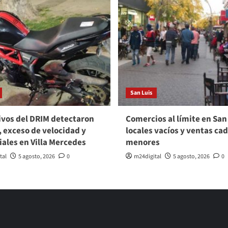
San Luis
vos del DRIM detectaron
Comercios al límite en San
, exceso de velocidad y
locales vacíos y ventas ca
viales en Villa Mercedes
menores
tal
5 agosto, 2026
0
m24digital
5 agosto, 2026
0