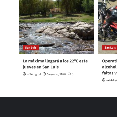
San Luis
San Luis
La máxima llegará a los 22ºC este
Operati
jueves en San Luis
alcohol
faltas 
m24digital
5 agosto, 2026
0
m24digi