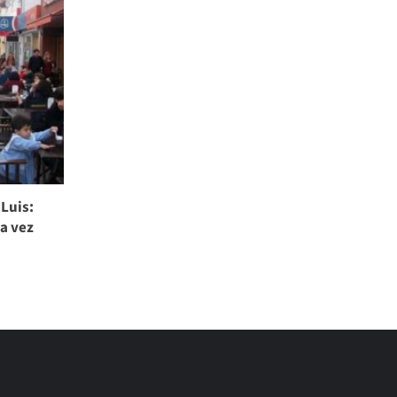
 Luis:
da vez