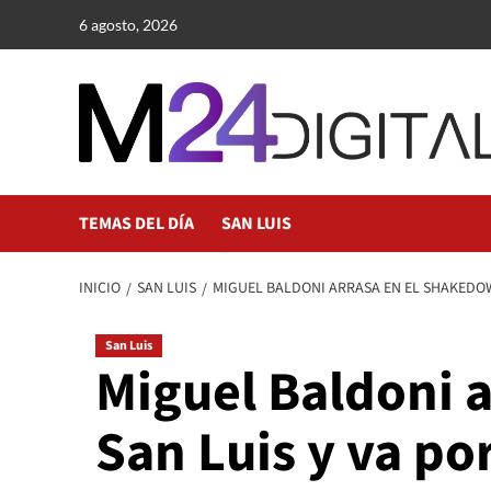
Saltar
6 agosto, 2026
al
contenido
TEMAS DEL DÍA
SAN LUIS
INICIO
SAN LUIS
MIGUEL BALDONI ARRASA EN EL SHAKEDOWN
San Luis
Miguel Baldoni a
San Luis y va po