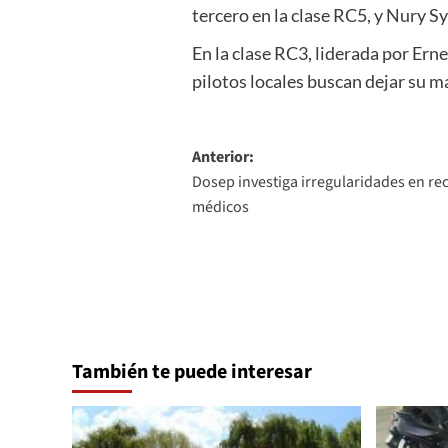
tercero en la clase RC5, y Nury Sy
En la clase RC3, liderada por Ern
pilotos locales buscan dejar su 
Navegación
Anterior:
Dosep investiga irregularidades en rec
de
médicos
entradas
También te puede interesar