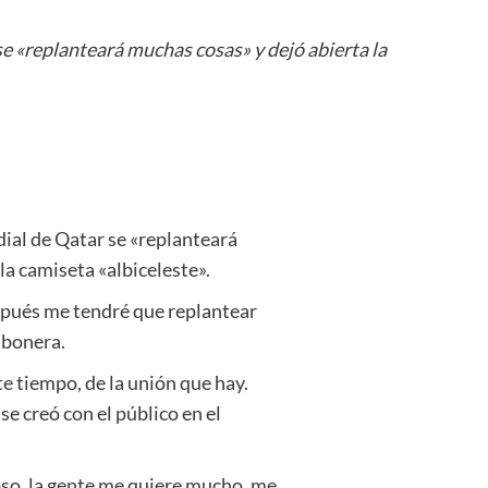
se «replanteará muchas cosas» y dejó abierta la
dial de Qatar se «replanteará
la camiseta «albiceleste».
espués me tendré que replantear
mbonera.
e tiempo, de la unión que hay.
se creó con el público en el
oso, la gente me quiere mucho, me