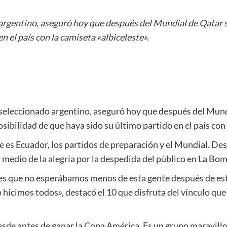
o argentino, aseguró hoy que después del Mundial de Qatar 
n el país con la camiseta «albiceleste».
l seleccionado argentino, aseguró hoy que después del Mun
sibilidad de que haya sido su último partido en el país con 
ue es Ecuador, los partidos de preparación y el Mundial. D
 medio de la alegría por la despedida del público en La Bo
d es que no esperábamos menos de esta gente después de est
lo hicimos todos», destacó el 10 que disfruta del vínculo que 
desde antes de ganar la Copa América. Es un grupo maravill