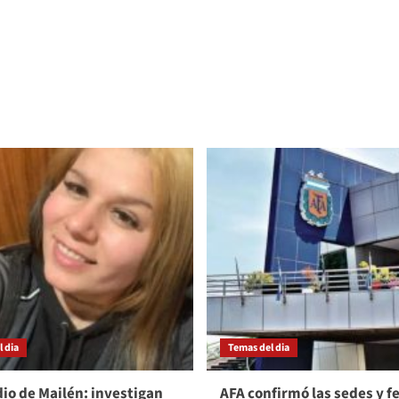
 dia
Temas del dia
io de Mailén: investigan
AFA confirmó las sedes y f