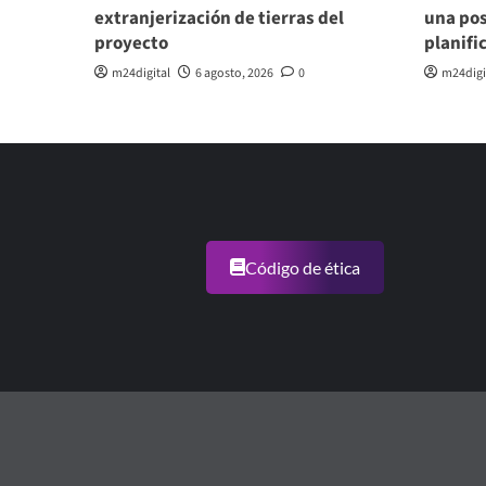
extranjerización de tierras del
una po
proyecto
planifi
m24digital
6 agosto, 2026
0
m24digi
Código de ética