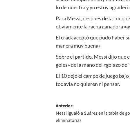
lo demuestra y yo estoy agradeci
Para Messi, después de la conquis
obviamente la racha ganadora «ayu
El crack aceptó que pudo haber si
manera muy buena».
Sobre el partido, Messi dijo que e
goles» de la mano del «golazo de ´
El 10 dejó el campo de juego baj
todavía no quieren ni pensar.
Navegación
Anterior:
Messi igualó a Suárez en la tabla de g
de
eliminatorias
entradas