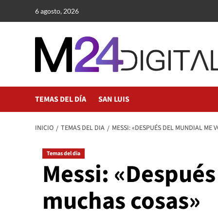
Saltar
6 agosto, 2026
al
contenido
TEMAS DEL DÍA
SAN LUIS
INICIO
TEMAS DEL DIA
MESSI: «DESPUÉS DEL MUNDIAL ME 
Temas del dia
Messi: «Después
muchas cosas»