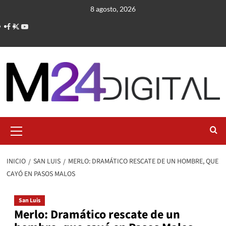
Saltar
8 agosto, 2026
al
contenido
Menú
primario
INICIO
SAN LUIS
MERLO: DRAMÁTICO RESCATE DE UN HOMBRE, QUE
CAYÓ EN PASOS MALOS
San Luis
Merlo: Dramático rescate de un