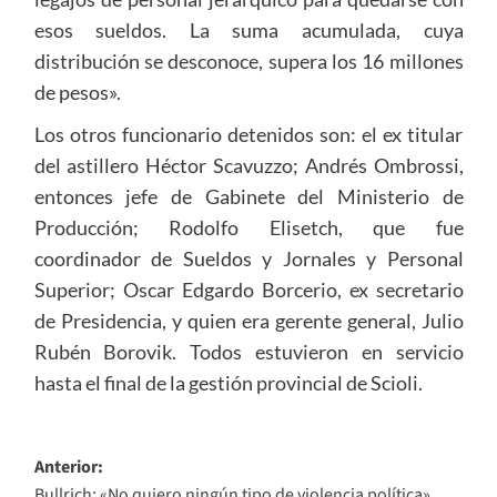
esos sueldos. La suma acumulada, cuya
distribución se desconoce, supera los 16 millones
de pesos».
Los otros funcionario detenidos son: el ex titular
del astillero Héctor Scavuzzo; Andrés Ombrossi,
entonces jefe de Gabinete del Ministerio de
Producción; Rodolfo Elisetch, que fue
coordinador de Sueldos y Jornales y Personal
Superior; Oscar Edgardo Borcerio, ex secretario
de Presidencia, y quien era gerente general, Julio
Rubén Borovik. Todos estuvieron en servicio
hasta el final de la gestión provincial de Scioli.
Navegación
Anterior:
Bullrich: «No quiero ningún tipo de violencia política»