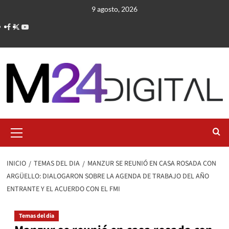
Saltar
9 agosto, 2026
al
contenido
Menú
primario
INICIO
TEMAS DEL DIA
MANZUR SE REUNIÓ EN CASA ROSADA CON
ARGÜELLO: DIALOGARON SOBRE LA AGENDA DE TRABAJO DEL AÑO
ENTRANTE Y EL ACUERDO CON EL FMI
Temas del dia