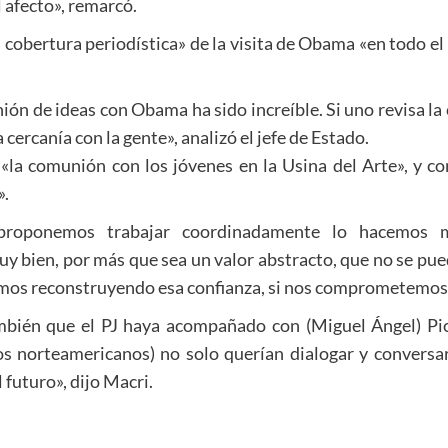
 afecto», remarcó.
 cobertura periodística» de la visita de Obama «en todo 
ón de ideas con Obama ha sido increíble. Si uno revisa la
cercanía con la gente», analizó el jefe de Estado.
 «la comunión con los jóvenes en la Usina del Arte», y c
».
 proponemos trabajar coordinadamente lo hacemos 
y bien, por más que sea un valor abstracto, que no se pued
amos reconstruyendo esa confianza, si nos comprometemos a
ién que el PJ haya acompañado con (Miguel Ángel) Piche
ios norteamericanos) no solo querían dialogar y conversa
 futuro», dijo Macri.