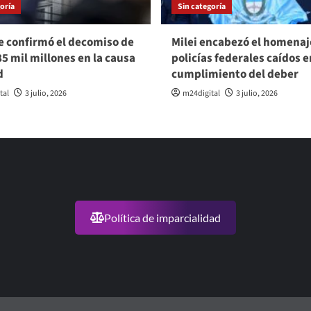
oría
Sin categoría
e confirmó el decomiso de
Milei encabezó el homenaje
85 mil millones en la causa
policías federales caídos e
d
cumplimiento del deber
tal
3 julio, 2026
m24digital
3 julio, 2026
Política de imparcialidad