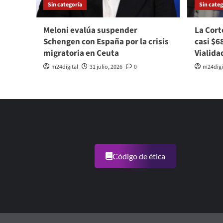
Sin categoría
Sin categ
Meloni evalúa suspender
La Cort
Schengen con España por la crisis
casi $6
migratoria en Ceuta
Vialida
m24digital
31 julio, 2026
0
m24digi
Código de ética