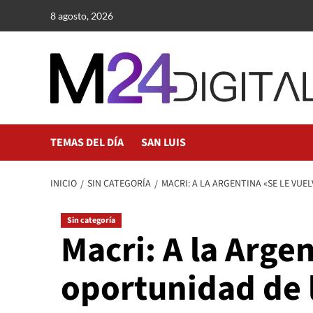
Saltar
8 agosto, 2026
al
contenido
TEMAS DEL DÍA
SAN LUIS
INICIO
SIN CATEGORÍA
MACRI: A LA ARGENTINA «SE LE VU
Sin categoría
Macri: A la Argen
oportunidad de 