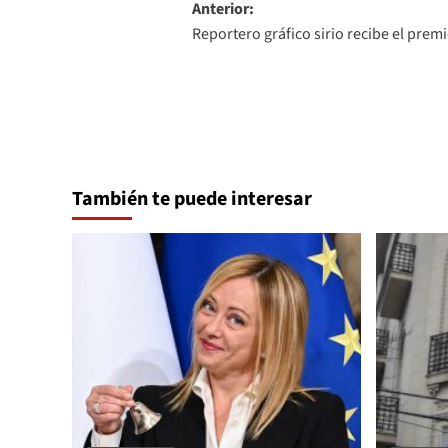
Navegación
Anterior:
Reportero gráfico sirio recibe el prem
de
entradas
También te puede interesar