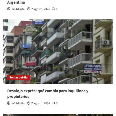
Argentina
m24digital
7 agosto, 2026
0
Temas del dia
Desalojo exprés: qué cambia para inquilinos y
propietarios
m24digital
7 agosto, 2026
0