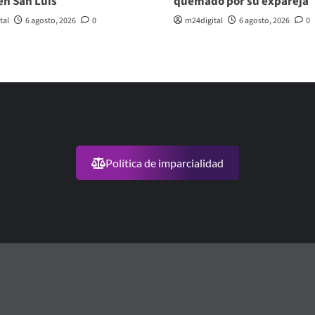
en San Luis
quemado por su expareja
tal
6 agosto, 2026
0
m24digital
6 agosto, 2026
0
Política de imparcialidad