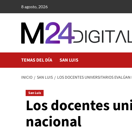
Saltar
8 agosto, 2026
al
contenido
TEMAS DEL DÍA
SAN LUIS
INICIO
SAN LUIS
LOS DOCENTES UNIVERSITARIOS EVALÚAN
San Luis
Los docentes uni
nacional