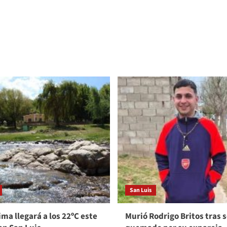
San Luis
ma llegará a los 22ºC este
Murió Rodrigo Britos tras s