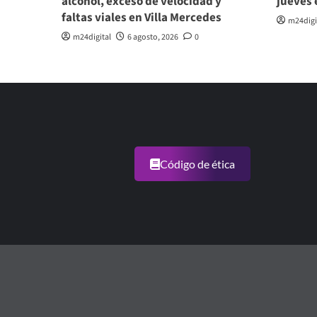
alcohol, exceso de velocidad y
jueves 
faltas viales en Villa Mercedes
m24digi
m24digital
6 agosto, 2026
0
Código de ética