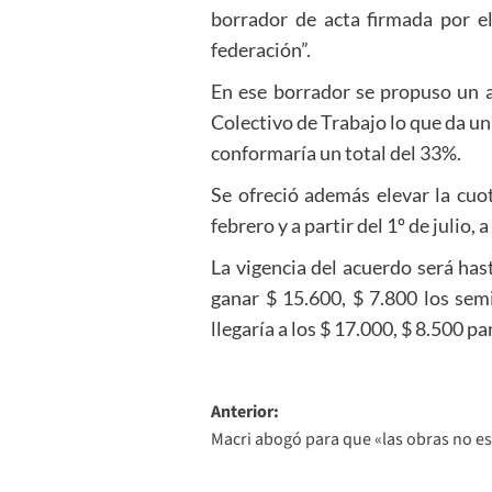
borrador de acta firmada por el
federación”.
En ese borrador se propuso un 
Colectivo de Trabajo lo que da un
conformaría un total del 33%.
Se ofreció además elevar la cuo
febrero y a partir del 1º de julio, 
La vigencia del acuerdo será has
ganar $ 15.600, $ 7.800 los sem
llegaría a los $ 17.000, $ 8.500 p
Navegación
Anterior:
Macri abogó para que «las obras no e
de
entradas