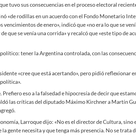
ue tuvo sus consecuencias en el proceso electoral reciente»
inó «de rodillas en un acuerdo con el Fondo Monetario Int
s vencimientos de enero», indicó que «no era lo que se vení
de que se venía una corrida» y recalcó que «este tipo de ac
olítico: tener la Argentina controlada, con las consecuenci
sidente «cree que está acertando», pero pidió reflexionar e
política».
. Prefiero eso a la falsedad e hipocresía de decir que esta
paldó las críticas del diputado Máximo Kirchner a Martín G
agregó.
Economía, Larroque dijo: «No es el director de Cultura, sino
 la gente necesita y que tenga más presencia. No se trata d