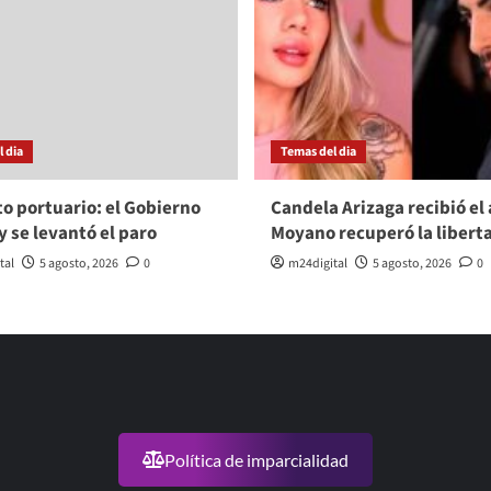
 dia
Temas del dia
to portuario: el Gobierno
Candela Arizaga recibió el 
y se levantó el paro
Moyano recuperó la libert
tal
5 agosto, 2026
0
m24digital
5 agosto, 2026
0
Política de imparcialidad