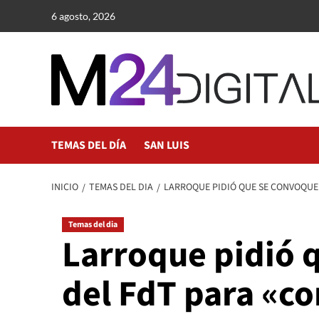
Saltar
6 agosto, 2026
al
contenido
TEMAS DEL DÍA
SAN LUIS
INICIO
TEMAS DEL DIA
LARROQUE PIDIÓ QUE SE CONVOQUE 
Temas del dia
Larroque pidió q
del FdT para «co