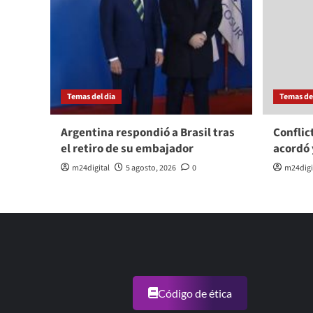
Temas del dia
Temas del
Argentina respondió a Brasil tras
Conflic
el retiro de su embajador
acordó 
m24digital
5 agosto, 2026
0
m24digi
Código de ética