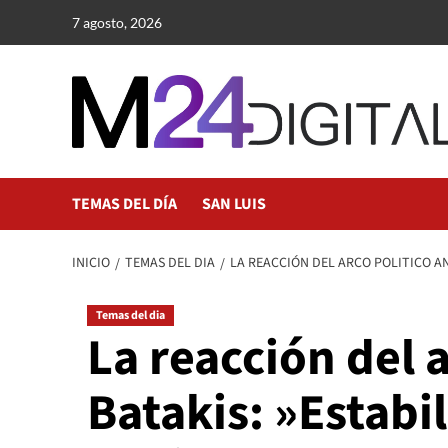
Saltar
7 agosto, 2026
al
contenido
TEMAS DEL DÍA
SAN LUIS
INICIO
TEMAS DEL DIA
LA REACCIÓN DEL ARCO POLITICO A
Temas del dia
La reacción del 
Batakis: »Estabi