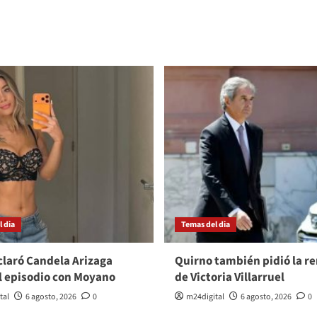
 dia
Temas del dia
laró Candela Arizaga
Quirno también pidió la r
l episodio con Moyano
de Victoria Villarruel
tal
6 agosto, 2026
0
m24digital
6 agosto, 2026
0