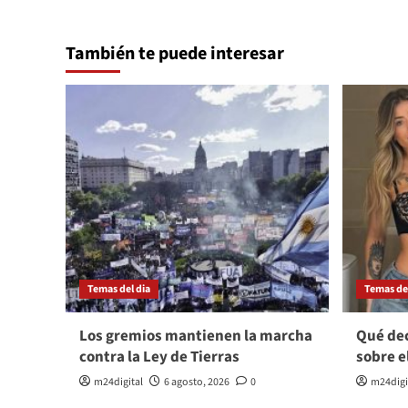
También te puede interesar
Temas del dia
Temas del
Los gremios mantienen la marcha
Qué dec
contra la Ley de Tierras
sobre e
m24digital
6 agosto, 2026
0
m24digi