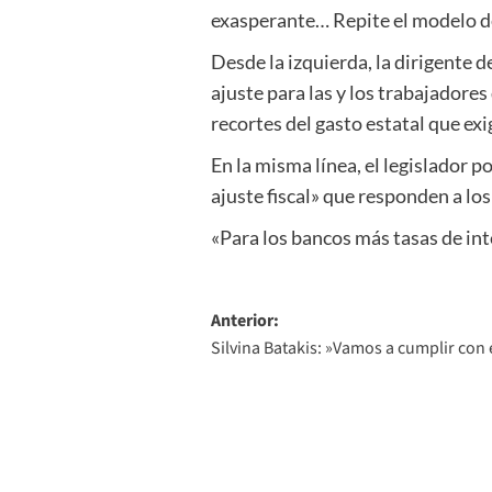
exasperante… Repite el modelo de
Desde la izquierda, la dirigente
ajuste para las y los trabajadore
recortes del gasto estatal que exi
En la misma línea, el legislador 
ajuste fiscal» que responden a l
«Para los bancos más tasas de inte
Navegación
Anterior:
Silvina Batakis: »Vamos a cumplir con 
de
entradas