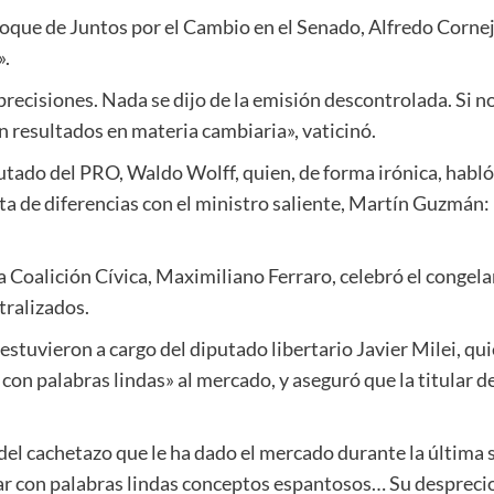
bloque de Juntos por el Cambio en el Senado, Alfredo Corne
».
precisiones. Nada se dijo de la emisión descontrolada. Si n
án resultados en materia cambiaria», vaticinó.
utado del PRO, Waldo Wolff, quien, de forma irónica, habló 
lta de diferencias con el ministro saliente, Martín Guzmán:
la Coalición Cívica, Maximiliano Ferraro, celebró el congel
tralizados.
tuvieron a cargo del diputado libertario Javier Milei, qui
con palabras lindas» al mercado, y aseguró que la titular d
cachetazo que le ha dado el mercado durante la última se
par con palabras lindas conceptos espantosos… Su desprecio