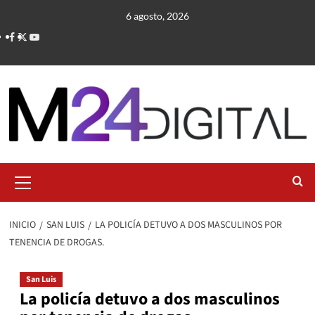
Saltar
6 agosto, 2026
al
contenido
Menú
primario
INICIO
SAN LUIS
LA POLICÍA DETUVO A DOS MASCULINOS POR
TENENCIA DE DROGAS.
San Luis
La policía detuvo a dos masculinos