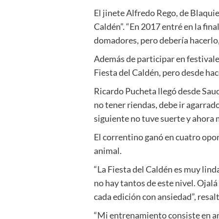
El jinete Alfredo Rego, de Blaquie
Caldén”. “En 2017 entré en la fin
domadores, pero debería hacerlo, 
Además de participar en festivale
Fiesta del Caldén, pero desde ha
Ricardo Pucheta llegó desde Sauce,
no tener riendas, debe ir agarrado
siguiente no tuve suerte y ahora m
El correntino ganó en cuatro opor
animal.
“La Fiesta del Caldén es muy lind
no hay tantos de este nivel. Oja
cada edición con ansiedad”, resalt
“Mi entrenamiento consiste en and