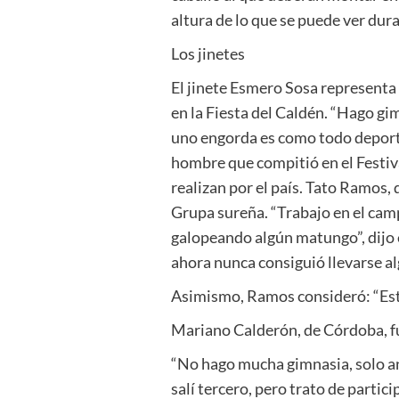
altura de lo que se puede ver dur
Los jinetes
El jinete Esmero Sosa representa 
en la Fiesta del Caldén. “Hago gim
uno engorda es como todo deporte,
hombre que compitió en el Festiv
realizan por el país. Tato Ramos,
Grupa sureña. “Trabajo en el camp
galopeando algún matungo”, dijo en
ahora nunca consiguió llevarse a
Asimismo, Ramos consideró: “Esto
Mariano Calderón, de Córdoba, fu
“No hago mucha gimnasia, solo and
salí tercero, pero trato de partic