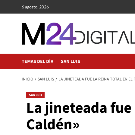
Saltar
6 agosto, 2026
al
contenido
TEMAS DEL DÍA
SAN LUIS
INICIO
SAN LUIS
LA JINETEADA FUE LA REINA TOTAL EN EL 
San Luis
La jineteada fue 
Caldén»