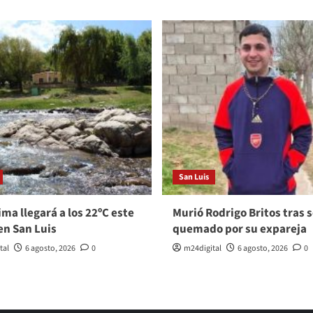
San Luis
ma llegará a los 22ºC este
Murió Rodrigo Britos tras s
en San Luis
quemado por su expareja
tal
6 agosto, 2026
0
m24digital
6 agosto, 2026
0