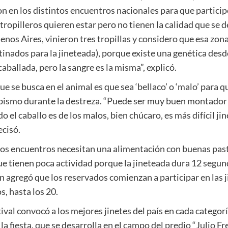
n en los distintos encuentros nacionales para que participe
opilleros quieren estar pero no tienen la calidad que se 
nos Aires, vinieron tres tropillas y considero que esa zona
inados para la jineteada), porque existe una genética des
caballada, pero la sangre es la misma”, explicó.
ue se busca en el animal es que sea ‘bellaco’ o ‘malo’ para q
abismo durante la destreza. “Puede ser muy buen montador p
 el caballo es de los malos, bien chúcaro, es más difícil jin
ecisó.
tos encuentros necesitan una alimentación con buenas past
tienen poca actividad porque la jineteada dura 12 segundos
n agregó que los reservados comienzan a participar en las j
s, hasta los 20.
val convocó a los mejores jinetes del país en cada categoría
a fiesta, que se desarrolla en el campo del predio “Julio Fr