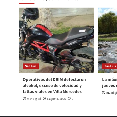
San Luis
San Luis
Operativos del DRIM detectaron
La máxi
alcohol, exceso de velocidad y
jueves 
faltas viales en Villa Mercedes
m24digi
m24digital
6 agosto, 2026
0