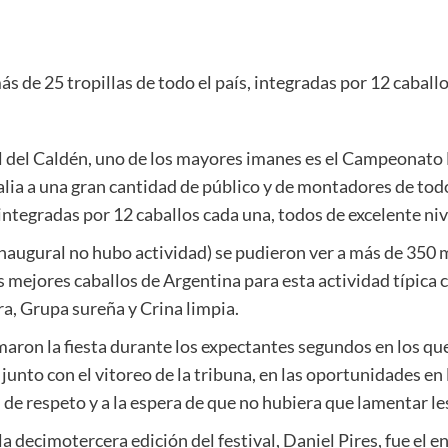
s de 25 tropillas de todo el país, integradas por 12 caball
l del Caldén, uno de los mayores imanes es el Campeonato 
ia a una gran cantidad de público y de montadores de todos
integradas por 12 caballos cada una, todos de excelente niv
 inaugural no hubo actividad) se pudieron ver a más de 350
os mejores caballos de Argentina para esta actividad típica 
a, Grupa sureña y Crina limpia.
maron la fiesta durante los expectantes segundos en los que
 junto con el vitoreo de la tribuna, en las oportunidades en
l de respeto y a la espera de que no hubiera que lamentar le
la decimotercera edición del festival, Daniel Pires, fue el e