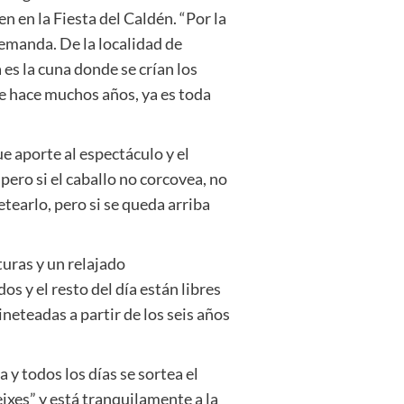
n en la Fiesta del Caldén. “Por la
demanda. De la localidad de
 es la cuna donde se crían los
de hace muchos años, ya es toda
ue aporte al espectáculo y el
ero si el caballo no corcovea, no
etearlo, pero si se queda arriba
uras y un relajado
 y el resto del día están libres
ineteadas a partir de los seis años
 y todos los días se sortea el
eixes” y está tranquilamente a la