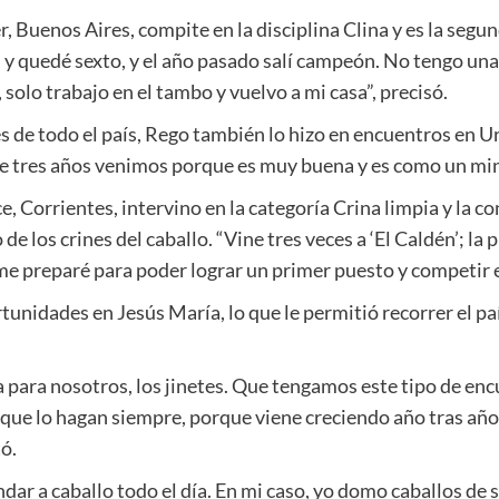
r, Buenos Aires, compite en la disciplina Clina y es la segu
al y quedé sexto, y el año pasado salí campeón. No tengo un
solo trabajo en el tambo y vuelvo a mi casa”, precisó.
s de todo el país, Rego también lo hizo en encuentros en Ur
ce tres años venimos porque es muy buena y es como un min
 Corrientes, intervino en la categoría Crina limpia y la con
 de los crines del caballo. “Vine tres veces a ‘El Caldén’; l
e preparé para poder lograr un primer puesto y competir en 
tunidades en Jesús María, lo que le permitió recorrer el p
a para nosotros, los jinetes. Que tengamos este tipo de en
lá que lo hagan siempre, porque viene creciendo año tras 
ó.
ar a caballo todo el día. En mi caso, yo domo caballos de