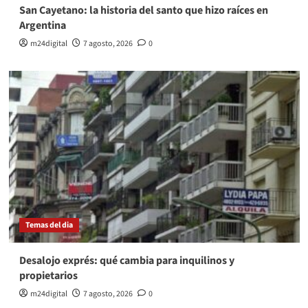
San Cayetano: la historia del santo que hizo raíces en
Argentina
m24digital
7 agosto, 2026
0
Temas del dia
Desalojo exprés: qué cambia para inquilinos y
propietarios
m24digital
7 agosto, 2026
0