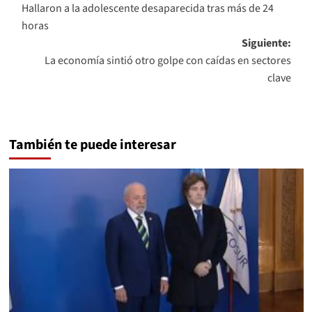
Hallaron a la adolescente desaparecida tras más de 24
de
horas
entradas
Siguiente:
La economía sintió otro golpe con caídas en sectores
clave
También te puede interesar