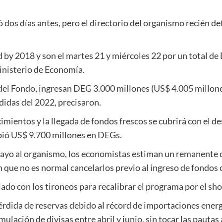
ó dos días antes, pero el directorio del organismo recién de
 by 2018 y son el martes 21 y miércoles 22 por un total d
Ministerio de Economía.
 del Fondo, ingresan DEG 3.000 millones (US$ 4.005 millon
didas del 2022, precisaron.
ncimientos y la llegada de fondos frescos se cubrirá con el
bió US$ 9.700 millones en DEGs.
 mayo al organismo, los economistas estiman un remanente 
en que no es normal cancelarlos previo al ingreso de fondo
lado con los tironeos para recalibrar el programa por el sh
 pérdida de reservas debido al récord de importaciones energ
acumulación de divisas entre abril y junio, sin tocar las pautas