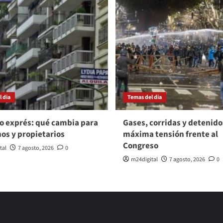
 dia
Temas del dia
o exprés: qué cambia para
Gases, corridas y detenido
nos y propietarios
máxima tensión frente al
Congreso
tal
7 agosto, 2026
0
m24digital
7 agosto, 2026
0