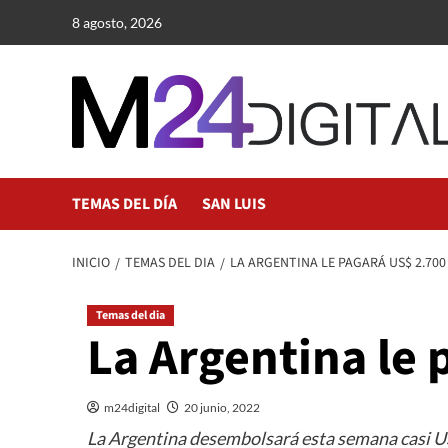
Saltar
8 agosto, 2026
al
contenido
TEMAS DEL DÍA
SAN LUIS
INICIO
TEMAS DEL DIA
LA ARGENTINA LE PAGARÁ US$ 2.700
Temas del dia
La Argentina le 
m24digital
20 junio, 2022
La Argentina desembolsará esta semana casi US