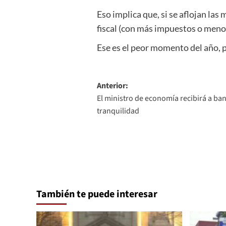
Eso implica que, si se aflojan las
fiscal (con más impuestos o menos
Ese es el peor momento del año, p
Navegación
Anterior:
El ministro de economía recibirá a ba
de
tranquilidad
entradas
También te puede interesar