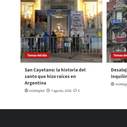
Temas del dia
Temas del
San Cayetano: la historia del
Desaloj
santo que hizo raíces en
inquili
Argentina
m24digi
m24digital
7 agosto, 2026
0