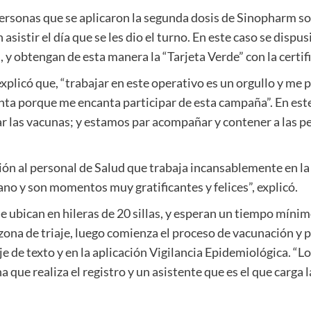
ersonas que se aplicaron la segunda dosis de Sinopharm so
sistir el día que se les dio el turno. En este caso se dispu
y obtengan de esta manera la “Tarjeta Verde” con la certifi
explicó que, “trabajar en este operativo es un orgullo y m
enta porque me encanta participar de esta campaña”. En es
rar las vacunas; y estamos par acompañar y contener a las pe
ión al personal de Salud que trabaja incansablemente en la
ano y son momentos muy gratificantes y felices”, explicó.
e ubican en hileras de 20 sillas, y esperan un tiempo míni
ona de triaje, luego comienza el proceso de vacunación y pa
je de texto y en la aplicación Vigilancia Epidemiológica. “
que realiza el registro y un asistente que es el que carga l