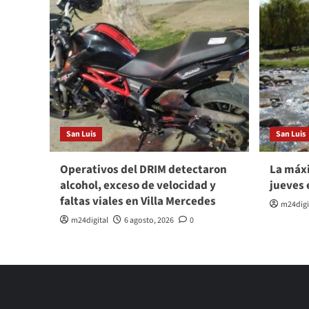
San Luis
San Luis
Operativos del DRIM detectaron
La máxi
alcohol, exceso de velocidad y
jueves 
faltas viales en Villa Mercedes
m24digi
m24digital
6 agosto, 2026
0