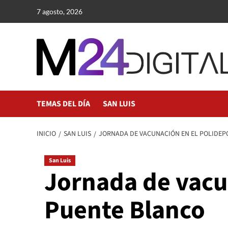
Saltar
7 agosto, 2026
al
contenido
TEMAS DEL DÍA
SAN LUIS
INICIO
SAN LUIS
JORNADA DE VACUNACIÓN EN EL POLIDEP
San Luis
Jornada de vacu
Puente Blanco