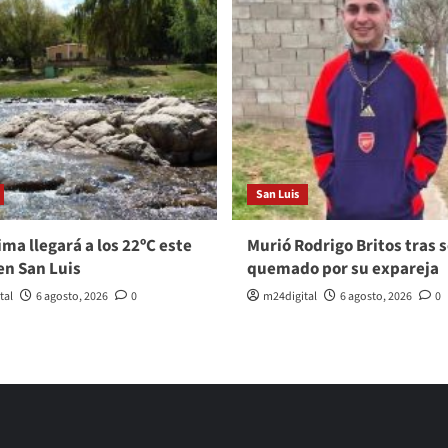
San Luis
ma llegará a los 22ºC este
Murió Rodrigo Britos tras s
en San Luis
quemado por su expareja
tal
6 agosto, 2026
0
m24digital
6 agosto, 2026
0