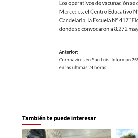
Los operativos de vacunación se d
Mercedes, el Centro Educativo N°
Candelaria, la Escuela N° 417 “Fl
donde se convocaron a 8.272 may
Navegación
Anterior:
Coronavirus en San Luis: Informan 268
de
en las ultimas 24 horas
entradas
También te puede interesar