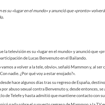
 es su «lugar en el mundo» y anunció que «pronto» volverá,
do.
 la televisión es su «lugar en el mundo» y anunció que «p
 participación de Lucas Benvenuto en el Bailando.
o vamos a volver a la tele, obvio», señaló Mammon y, al ser
Con nadie. ¿Por qué voy a estar enojado?».
 desde hace algunos días tras su regreso de España, destino
a por abuso sexual contra Benvenuto y, desde entonces, se 
iclo de Telefe y hasta admitió que mantiene contacto con su 
unicó nada sobre el supuesto regreso de Mammon a la TV 