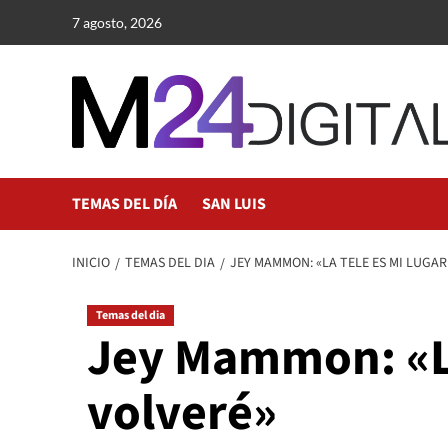
Saltar
7 agosto, 2026
al
contenido
TEMAS DEL DÍA
SAN LUIS
INICIO
TEMAS DEL DIA
JEY MAMMON: «LA TELE ES MI LUGAR
Temas del dia
Jey Mammon: «La
volveré»