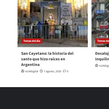
Temas del dia
Temas del
San Cayetano: la historia del
Desaloj
santo que hizo raíces en
inquili
Argentina
m24digi
m24digital
7 agosto, 2026
0