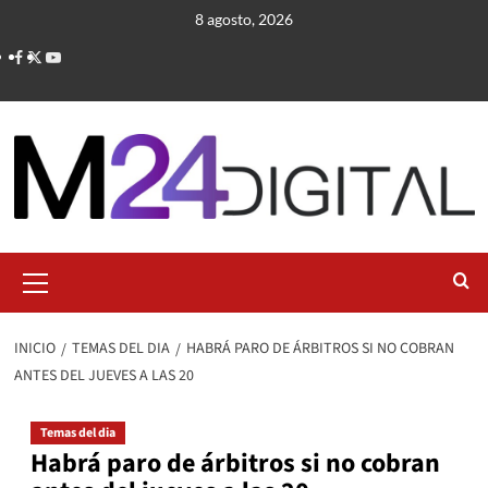
Saltar
8 agosto, 2026
al
contenido
Menú
primario
INICIO
TEMAS DEL DIA
HABRÁ PARO DE ÁRBITROS SI NO COBRAN
ANTES DEL JUEVES A LAS 20
Temas del dia
Habrá paro de árbitros si no cobran