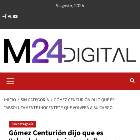
Saltar
9 agosto, 2026
al
contenido
Menú
primario
INICIO
SIN CATEGORÍA
GÓMEZ CENTURIÓN DIJO QUE ES
“ABSOLUTAMENTE INOCENTE” Y QUE VOLVERÁ A SU CARGO
Sin categoría
Gómez Centurión dijo que es