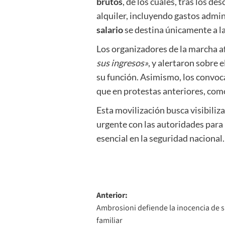
brutos
, de los cuales, tras los d
alquiler, incluyendo gastos admin
salario
se destina únicamente a la
Los organizadores de la marcha 
sus ingresos»
, y alertaron sobre 
su función. Asimismo, los convoc
que en protestas anteriores, como
Esta movilización busca visibilizar
urgente con las autoridades para
esencial en la seguridad nacional.
Navegación
Anterior:
Ambrosioni defiende la inocencia de s
de
familiar