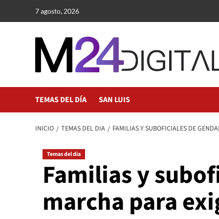
Saltar
7 agosto, 2026
al
contenido
TEMAS DEL DÍA
SAN LUIS
INICIO
TEMAS DEL DIA
FAMILIAS Y SUBOFICIALES DE GEND
Temas del dia
Familias y subo
marcha para exig