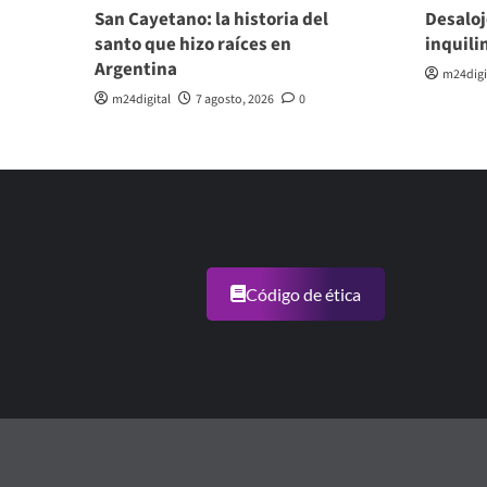
San Cayetano: la historia del
Desaloj
santo que hizo raíces en
inquili
Argentina
m24digi
m24digital
7 agosto, 2026
0
Código de ética