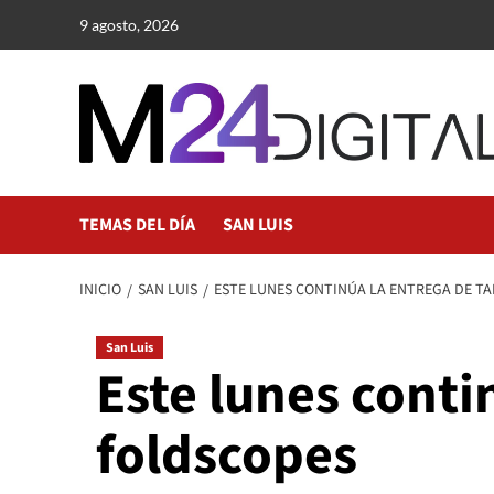
Saltar
9 agosto, 2026
al
contenido
TEMAS DEL DÍA
SAN LUIS
INICIO
SAN LUIS
ESTE LUNES CONTINÚA LA ENTREGA DE TA
San Luis
Este lunes conti
foldscopes