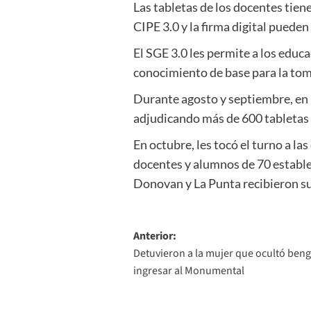
Las tabletas de los docentes tiene
CIPE 3.0 y la firma digital puede
El SGE 3.0 les permite a los educ
conocimiento de base para la tom
Durante agosto y septiembre, en u
adjudicando más de 600 tabletas 
En octubre, les tocó el turno a las
docentes y alumnos de 70 estable
Donovan y La Punta recibieron su 
Navegación
Anterior:
Detuvieron a la mujer que ocultó beng
de
ingresar al Monumental
entradas