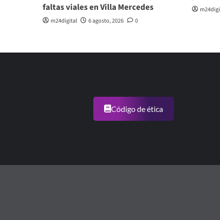
faltas viales en Villa Mercedes
m24digi
m24digital
6 agosto, 2026
0
Código de ética