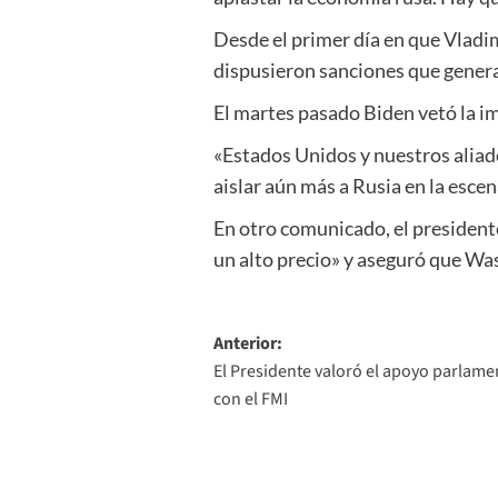
Desde el primer día en que Vladi
dispusieron sanciones que gener
El martes pasado Biden vetó la im
«Estados Unidos y nuestros aliad
aislar aún más a Rusia en la esce
En otro comunicado, el president
un alto precio» y aseguró que Wa
Navegación
Anterior:
El Presidente valoró el apoyo parlame
de
con el FMI
entradas