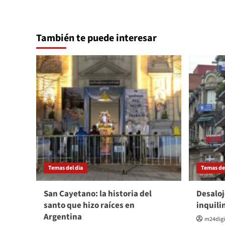
También te puede interesar
Temas del dia
Temas del
San Cayetano: la historia del
Desaloj
santo que hizo raíces en
inquili
Argentina
m24digi