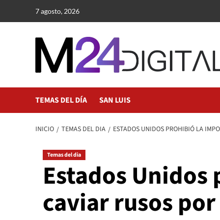
Saltar
7 agosto, 2026
al
contenido
TEMAS DEL DÍA
SAN LUIS
INICIO
TEMAS DEL DIA
ESTADOS UNIDOS PROHIBIÓ LA IMPO
Temas del dia
Estados Unidos 
caviar rusos por