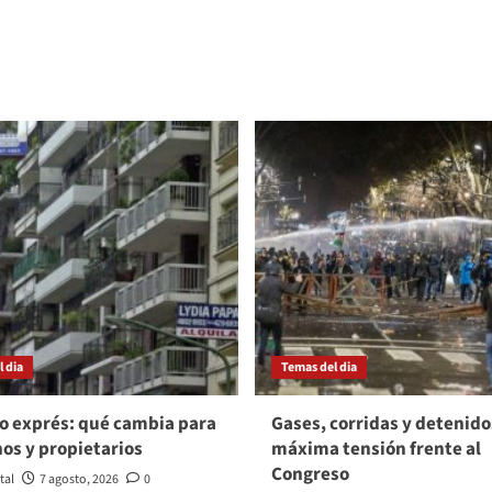
 dia
Temas del dia
o exprés: qué cambia para
Gases, corridas y detenido
nos y propietarios
máxima tensión frente al
Congreso
tal
7 agosto, 2026
0