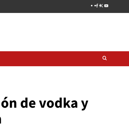
ión de vodka y
a