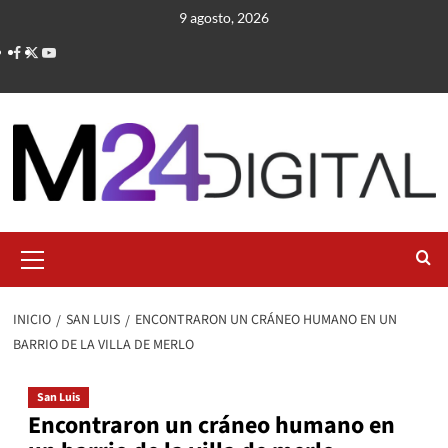
Saltar
9 agosto, 2026
al
contenido
Menú
primario
INICIO
SAN LUIS
ENCONTRARON UN CRÁNEO HUMANO EN UN
BARRIO DE LA VILLA DE MERLO
San Luis
Encontraron un cráneo humano en