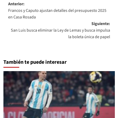
Navegación
Anterior:
Francos y Caputo ajustan detalles del presupuesto 2025
de
en Casa Rosada
entradas
Siguiente:
San Luis busca eliminar la Ley de Lemas y busca impulsa
la boleta única de papel
También te puede interesar