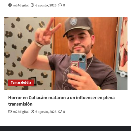
m24digital
6 agosto, 2026
0
Temas del dia
Horror en Culiacán: mataron a un influencer en plena
transmisión
m24digital
6 agosto, 2026
0