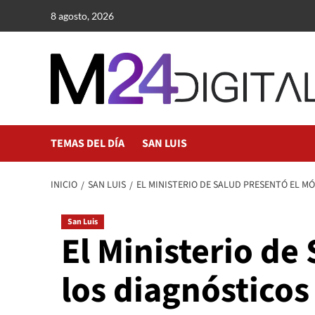
Saltar
8 agosto, 2026
al
contenido
TEMAS DEL DÍA
SAN LUIS
INICIO
SAN LUIS
EL MINISTERIO DE SALUD PRESENTÓ EL M
San Luis
El Ministerio de
los diagnóstico