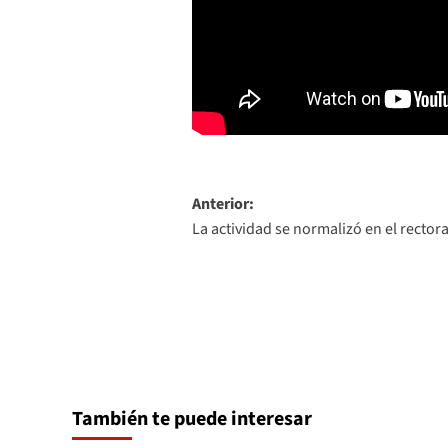
Navegación
Anterior:
La actividad se normalizó en el rector
de
entradas
También te puede interesar