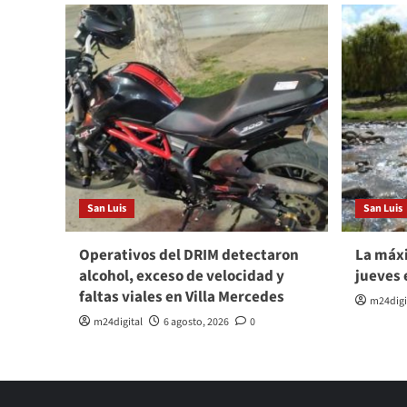
San Luis
San Luis
Operativos del DRIM detectaron
La máxi
alcohol, exceso de velocidad y
jueves 
faltas viales en Villa Mercedes
m24digi
m24digital
6 agosto, 2026
0