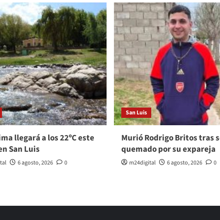
San Luis
ma llegará a los 22ºC este
Murió Rodrigo Britos tras s
en San Luis
quemado por su expareja
tal
6 agosto, 2026
0
m24digital
6 agosto, 2026
0