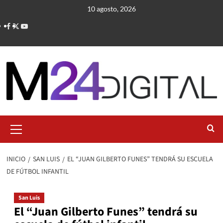
Saltar
10 agosto, 2026
al
contenido
Menú
primario
INICIO
SAN LUIS
EL “JUAN GILBERTO FUNES” TENDRÁ SU ESCUELA
DE FÚTBOL INFANTIL
San Luis
El “Juan Gilberto Funes” tendrá su