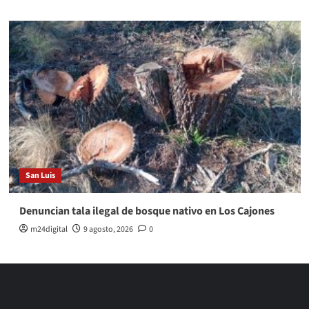
San Luis
Denuncian tala ilegal de bosque nativo en Los Cajones
m24digital
9 agosto, 2026
0