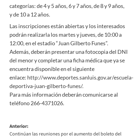
categorías: de 4 y 5 años, 6 y 7 años, de 8 y 9 años,
y de 10 a 12 años.
Las inscripciones están abiertas y los interesados
podrán realizarla los martes y jueves, de 10:00 a
12:00, en el estadio “Juan Gilberto Funes”.
Además, deberán presentar una fotocopia del DNI
del menor y completar una ficha médica que ya se
encuentra disponible en el siguiente
enlace:
http://www.deportes.sanluis.gov.ar/escuela-
deportiva-juan-gilberto-funes/
.
Para más información deberán comunicarse al
teléfono 266-4371026.
Navegación
Anterior:
Continúan las reuniones por el aumento del boleto del