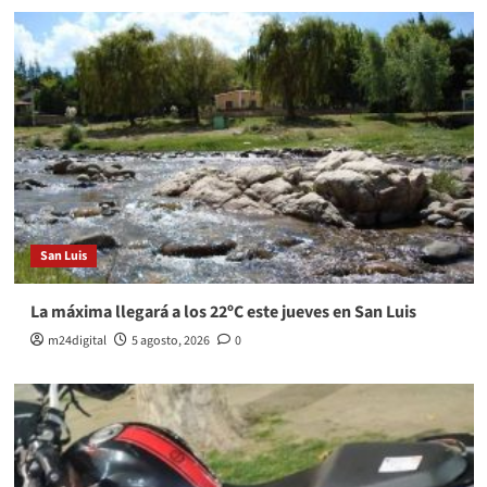
San Luis
La máxima llegará a los 22ºC este jueves en San Luis
m24digital
5 agosto, 2026
0