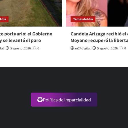
 dia
Temas del dia
to portuario: el Gobierno
Candela Arizaga recibió el 
y se levantó el paro
Moyano recuperó la libert
tal
5 agosto, 2026
0
m24digital
5 agosto, 2026
0
Política de imparcialidad