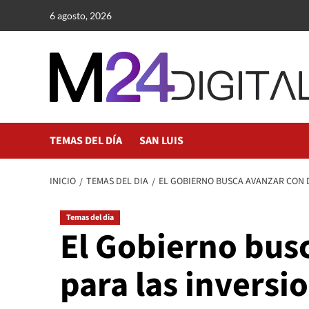
Saltar
6 agosto, 2026
al
contenido
TEMAS DEL DÍA
SAN LUIS
INICIO
TEMAS DEL DIA
EL GOBIERNO BUSCA AVANZAR CON 
Temas del dia
El Gobierno bus
para las inversi