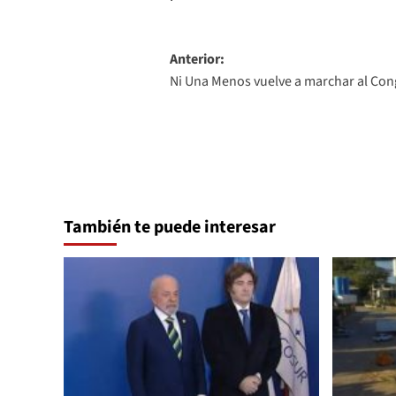
Navegación
Anterior:
Ni Una Menos vuelve a marchar al Cong
de
entradas
También te puede interesar