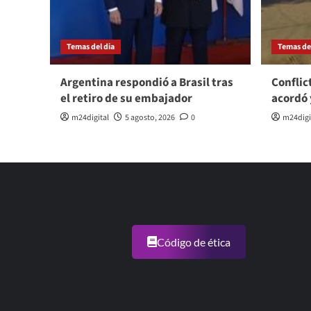
Temas del dia
Temas del
Argentina respondió a Brasil tras
Conflic
el retiro de su embajador
acordó 
m24digital
5 agosto, 2026
0
m24digi
Código de ética