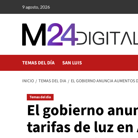
Saltar
9 agosto, 2026
al
contenido
TEMAS DEL DÍA
SAN LUIS
INICIO
TEMAS DEL DIA
EL GOBIERNO ANUNCIA AUMENTOS D
Temas del dia
El gobierno anu
tarifas de luz e