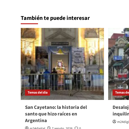
También te puede interesar
Temas del dia
Temas del
San Cayetano: la historia del
Desaloj
santo que hizo raíces en
inquili
Argentina
m24digi
m24digital
7 agosto, 2026
0