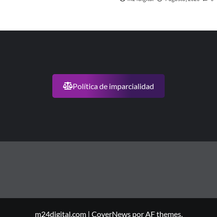
Política de imparcialidad
m24digital.com
|
CoverNews
por AF themes.