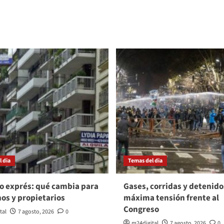
 dia
Temas del dia
o exprés: qué cambia para
Gases, corridas y detenido
nos y propietarios
máxima tensión frente al
Congreso
tal
7 agosto, 2026
0
m24digital
7 agosto, 2026
0