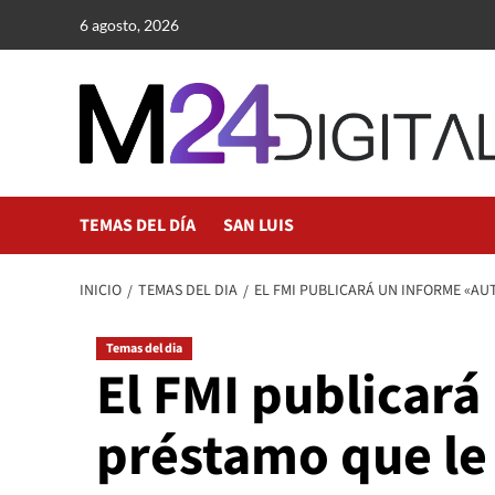
Saltar
6 agosto, 2026
al
contenido
TEMAS DEL DÍA
SAN LUIS
INICIO
TEMAS DEL DIA
EL FMI PUBLICARÁ UN INFORME «AU
Temas del dia
El FMI publicará
préstamo que le 