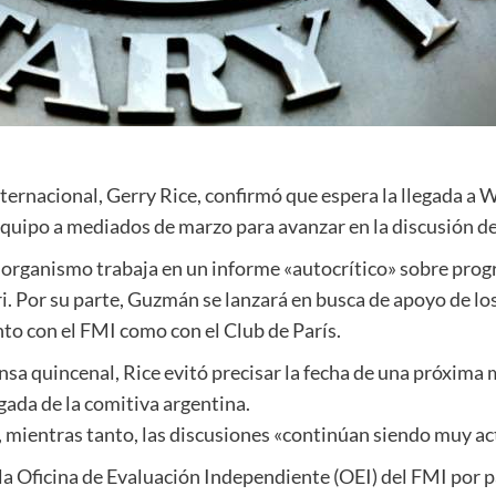
ternacional, Gerry Rice, confirmó que espera la llegada a 
quipo a mediados de marzo para avanzar en la discusión d
l organismo trabaja en un informe «autocrítico» sobre pr
i. Por su parte, Guzmán se lanzará en busca de apoyo de lo
to con el FMI como con el Club de París.
sa quincenal, Rice evitó precisar la fecha de una próxima mi
egada de la comitiva argentina.
 mientras tanto, las discusiones «continúan siendo muy act
a la Oficina de Evaluación Independiente (OEI) del FMI por 