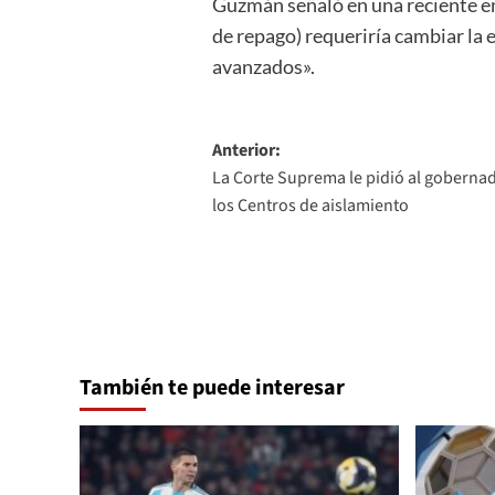
Guzmán señaló en una reciente en
de repago) requeriría cambiar la 
avanzados».
Navegación
Anterior:
La Corte Suprema le pidió al goberna
de
los Centros de aislamiento
entradas
También te puede interesar