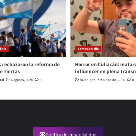
 dia
Temas del dia
s rechazaron la reforma de
Horror en Culiacán: matar
de Tierras
influencer en plena trans
tal
6 agosto, 2026
0
m24digital
6 agosto, 2026
0
Política de imparcialidad