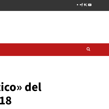
ico» del
018