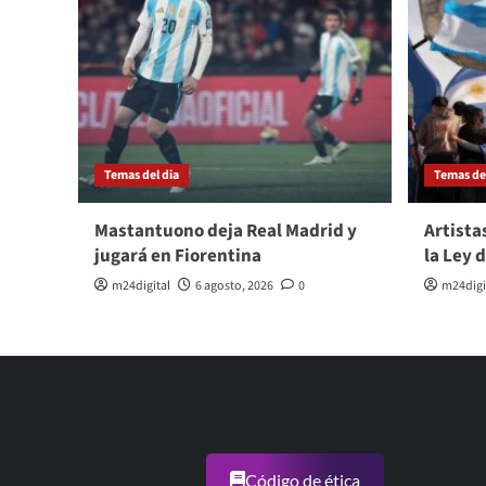
Temas del dia
Temas del
Mastantuono deja Real Madrid y
Artista
jugará en Fiorentina
la Ley 
m24digital
6 agosto, 2026
0
m24digi
Código de ética