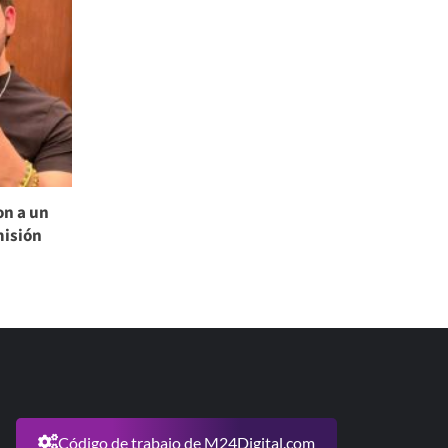
on a un
misión
Código de trabajo de M24Digital.com