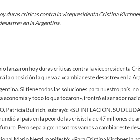
y duras críticas contra la vicepresidenta Cristina Kirchne
desastre» en la Argentina.
o lanzaron hoy duras críticas contra la vicepresidenta Cri
á la oposición la que va a «cambiar este desastre» en la Ar
ntina. Si tiene todas las soluciones para nuestro país, no
a economía y todo lo que tocaron», ironizó el senador naci
PRO, Patricia Bullrich, subrayó: «SU INFLACIÓN, SU DEUDA
undió al país en la peor de las crisis: la de 47 millones de 
futuro. Pero sepa algo: nosotros vamos a cambiar este des
cional Mario Negri manifestó: «Para Cristina Kirchner la p