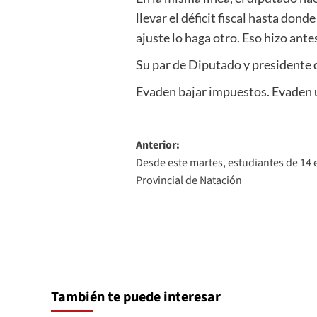
llevar el déficit fiscal hasta do
ajuste lo haga otro. Eso hizo ante
Su par de Diputado y presidente d
Evaden bajar impuestos. Evaden 
Navegación
Anterior:
Desde este martes, estudiantes de 14
de
Provincial de Natación
entradas
También te puede interesar