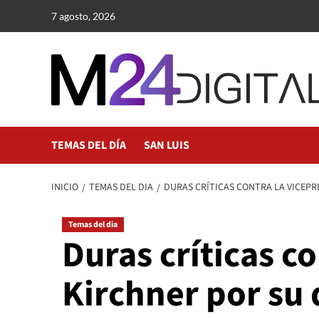
Saltar
7 agosto, 2026
al
contenido
TEMAS DEL DÍA
SAN LUIS
INICIO
TEMAS DEL DIA
DURAS CRÍTICAS CONTRA LA VICEPR
Temas del dia
Duras críticas c
Kirchner por su 