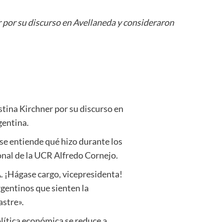
r por su discurso en Avellaneda y consideraron
stina Kirchner por su discurso en
gentina.
 se entiende qué hizo durante los
onal de la UCR Alfredo Cornejo.
. ¡Hágase cargo, vicepresidenta!
argentinos que sienten la
astre».
olítica económica se reduce a