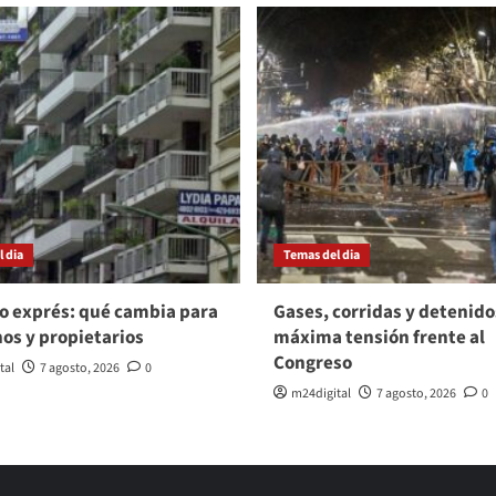
 dia
Temas del dia
o exprés: qué cambia para
Gases, corridas y detenido
nos y propietarios
máxima tensión frente al
Congreso
tal
7 agosto, 2026
0
m24digital
7 agosto, 2026
0