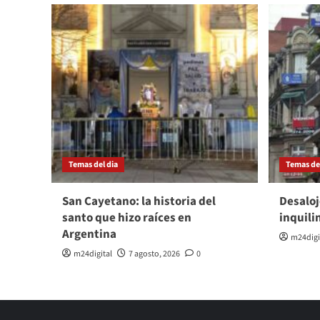
Temas del dia
Temas del
San Cayetano: la historia del
Desaloj
santo que hizo raíces en
inquili
Argentina
m24digi
m24digital
7 agosto, 2026
0