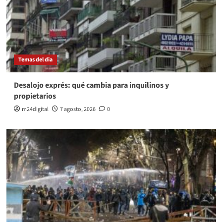
Temas del dia
Desalojo exprés: qué cambia para inquilinos y
propietarios
m24digital
7 agosto, 2026
0