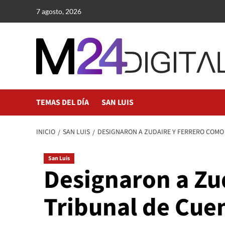
Saltar
7 agosto, 2026
al
contenido
TEMAS DEL DÍA
SAN LUIS
INICIO
SAN LUIS
DESIGNARON A ZUDAIRE Y FERRERO COMO 
San Luis
Designaron a Zu
Tribunal de Cuen