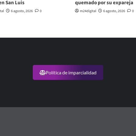
en San Luis
quemado por su expareja
tal
6 agosto, 2026
0
m24digital
6 agosto, 2026
0
Política de imparcialidad