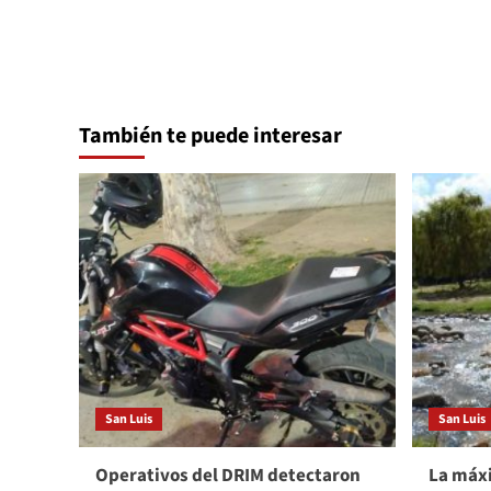
También te puede interesar
San Luis
San Luis
Operativos del DRIM detectaron
La máxi