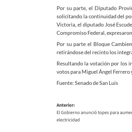
Por su parte, el Diputado Prov
solicitando la continuidad del p
Victoria, el diputado José Escud
Compromiso Federal, expresaron 
Por su parte el Bloque Cambiem
retirándose del recinto los integ
Resultando la votación por los i
votos para Miguel Ángel Ferrero 
Fuente: Senado de San Luis
Navegación
Anterior:
El Gobierno anunció topes para aument
de
electricidad
entradas